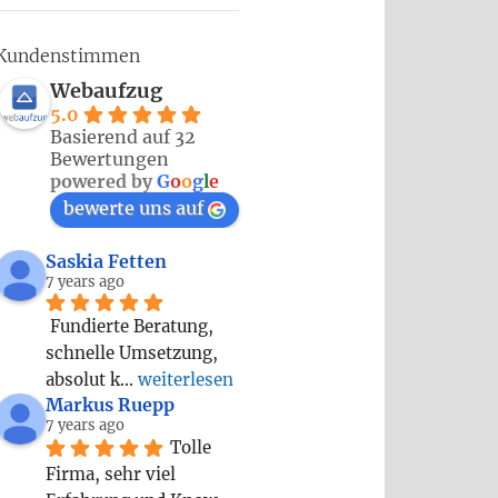
Kundenstimmen
Webaufzug
5.0
Basierend auf 32
Bewertungen
powered by
G
o
o
g
l
e
bewerte uns auf
Saskia Fetten
7 years ago
Fundierte Beratung, 
schnelle Umsetzung, 
absolut k
... 
weiterlesen
Markus Ruepp
7 years ago
Tolle 
Firma, sehr viel 