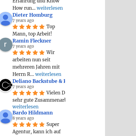
Erfahrung und Know 
How run
... 
weiterlesen
Dieter Homburg
7 years ago
Top 
Mann, top Arbeit!
Ramin Fleckner
7 years ago
Wir 
arbeiten nun seit 
mehreren Jahren mit 
Herrn R
... 
weiterlesen
Deliano Backstube & Kaffeerösterei
7 years ago
Vielen Dank für die 
sehr gute Zusammenarbeit! 
... 
weiterlesen
Bardo Hildmann
8 years ago
Super 
Agentur, kann ich auf 