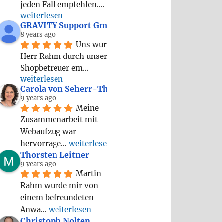
jeden Fall empfehlen.
... 
weiterlesen
GRAVITY Support GmbH
8 years ago
Uns wurde 
Herr Rahm durch unseren 
Shopbetreuer em
... 
weiterlesen
Carola von Seherr-Thoss
9 years ago
Meine 
Zusammenarbeit mit 
Webaufzug war 
hervorrage
... 
weiterlesen
Thorsten Leitner
9 years ago
Martin 
Rahm wurde mir von 
einem befreundeten 
Anwa
... 
weiterlesen
Christoph Nolten