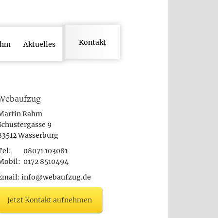
Kontakt
ahm
Aktuelles
Webaufzug
Martin Rahm
Schustergasse 9
83512 Wasserburg
Tel:
08071 103081
Mobil:
0172 8510494
Email: info@webaufzug.de
Jetzt Kontakt aufnehmen