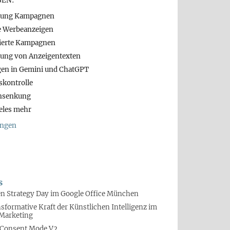
GEN:
llung Kampagnen
e Werbeanzeigen
sierte Kampagnen
lung von Anzeigentexten
gen in Gemini und ChatGPT
skontrolle
nsenkung
eles mehr
ungen
s
n Strategy Day im Google Office München
nsformative Kraft der Künstlichen Intelligenz im
 Marketing
 Consent Mode V2