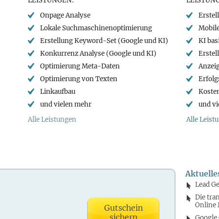
LEISTUNGEN:
LEISTUN
Onpage Analyse
Erste
Lokale Suchmaschinenoptimierung
Mobil
Erstellung Keyword-Set (Google und KI)
KI ba
Konkurrenz Analyse (Google und KI)
Erstel
Optimierung Meta-Daten
Anzei
Optimierung von Texten
Erfolg
Linkaufbau
Koste
und vielen mehr
und vi
Alle Leistungen
Alle Leist
Aktuelle
Lead Ge
Die tra
Online
Gutschein
sichern
Google