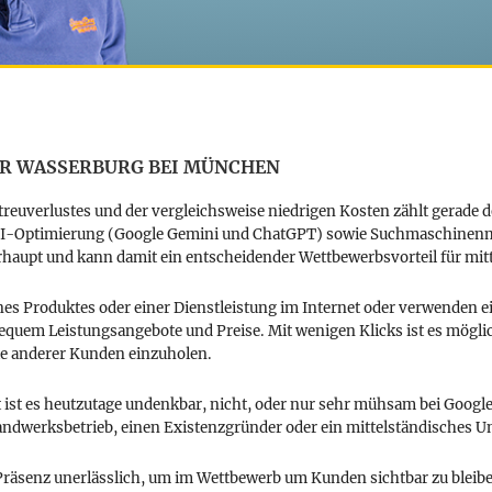
R WASSERBURG BEI MÜNCHEN
reuverlustes und der vergleichsweise niedrigen Kosten zählt gerade 
-Optimierung (Google Gemini und ChatGPT) sowie Suchmaschinenmar
aupt und kann damit ein entscheidender Wettbewerbsvorteil für mit
es Produktes oder einer Dienstleistung im Internet oder verwenden 
equem Leistungsangebote und Preise. Mit wenigen Klicks ist es mögl
te anderer Kunden einzuholen.
st es heutzutage undenkbar, nicht, oder nur sehr mühsam bei Google,
 Handwerksbetrieb, einen Existenzgründer oder ein mittelständisches 
äsenz unerlässlich, um im Wettbewerb um Kunden sichtbar zu bleiben