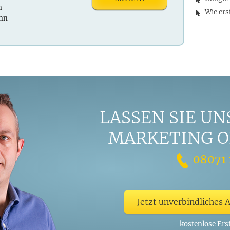
n
Wie ers
ann
LASSEN SIE UN
MARKETING O
08071 
Jetzt unverbindliches 
- kostenlose Ers