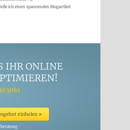
telle ich einen spannenden Blogartikel
S IHR ONLINE
PTIMIEREN!
103081
Angebot einholen »
tberatung -