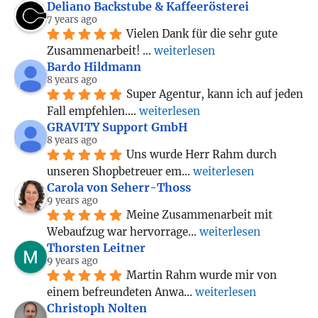
Deliano Backstube & Kaffeerösterei
7 years ago
Vielen Dank für die sehr gute 
Zusammenarbeit! 
... 
weiterlesen
Bardo Hildmann
8 years ago
Super Agentur, kann ich auf jeden 
Fall empfehlen.
... 
weiterlesen
GRAVITY Support GmbH
8 years ago
Uns wurde Herr Rahm durch 
unseren Shopbetreuer em
... 
weiterlesen
Carola von Seherr-Thoss
9 years ago
Meine Zusammenarbeit mit 
Webaufzug war hervorrage
... 
weiterlesen
Thorsten Leitner
9 years ago
Martin Rahm wurde mir von 
einem befreundeten Anwa
... 
weiterlesen
Christoph Nolten