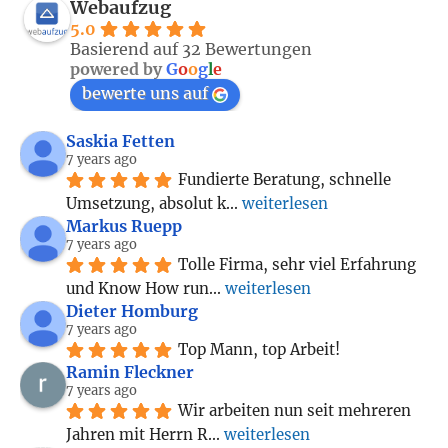
Webaufzug
5.0
Basierend auf 32 Bewertungen
powered by
G
o
o
g
l
e
bewerte uns auf
Saskia Fetten
7 years ago
Fundierte Beratung, schnelle 
Umsetzung, absolut k
... 
weiterlesen
Markus Ruepp
7 years ago
Tolle Firma, sehr viel Erfahrung 
und Know How run
... 
weiterlesen
Dieter Homburg
7 years ago
Top Mann, top Arbeit!
Ramin Fleckner
7 years ago
Wir arbeiten nun seit mehreren 
Jahren mit Herrn R
... 
weiterlesen